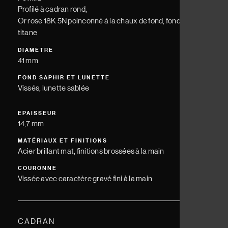
Profilé à cadran rond,
Or rose 18K 5N poinconné à la chaux de fond, fond vissé en
titane
DIAMÈTRE
41 mm
FOND SAPHIR ET LUNETTE
Vissés, lunette sablée
EPAISSEUR
14,7 mm
MATÉRIAUX ET FINITIONS
Acier brillant mat, finitions brossées à la main
COURONNE
Vissée avec caractère gravé fini à la main
CADRAN